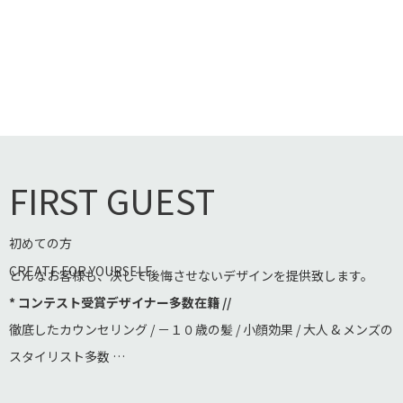
FIRST GUEST
初めての方
CREATE FOR YOURSELF
どんなお客様も、決して後悔させないデザインを提供致します。
* コンテスト受賞デザイナー多数在籍 //
徹底したカウンセリング / －１０歳の髪 / 小顔効果 / 大人 & メンズの
スタイリスト多数 …