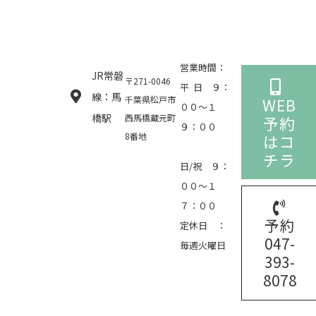
営業時間：
JR常磐
〒271-0046
平 日 ９：
線：馬
千葉県松戸市
WEB
００～１
橋駅
西馬橋蔵元町
予約
９：００
8番地
はコ
チラ
日/祝 ９：
００～１
７：００
予約
定休日 ：
047-
毎週火曜日
393-
8078