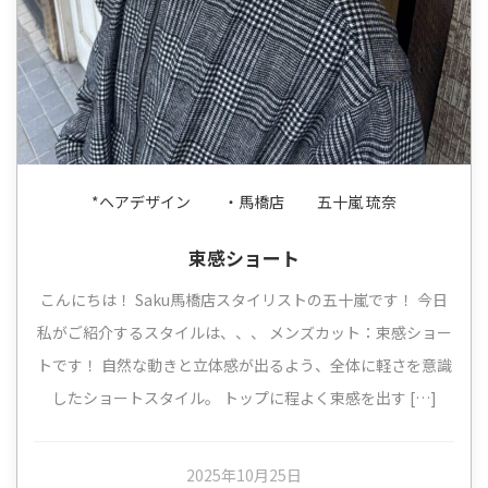
*ヘアデザイン
・馬橋店
五十嵐 琉奈
束感ショート
こんにちは！ Saku馬橋店スタイリストの五十嵐です！ 今日
私がご紹介するスタイルは、、、 メンズカット：束感ショー
トです！ 自然な動きと立体感が出るよう、全体に軽さを意識
したショートスタイル。 トップに程よく束感を出す […]
2025年10月25日