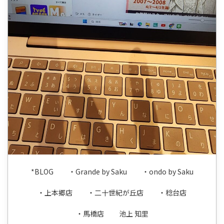
*BLOG
・Grande by Saku
・ondo by Saku
・上本郷店
・二十世紀が丘店
・稔台店
・馬橋店
池上 知里