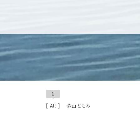
1
All
森山 ともみ