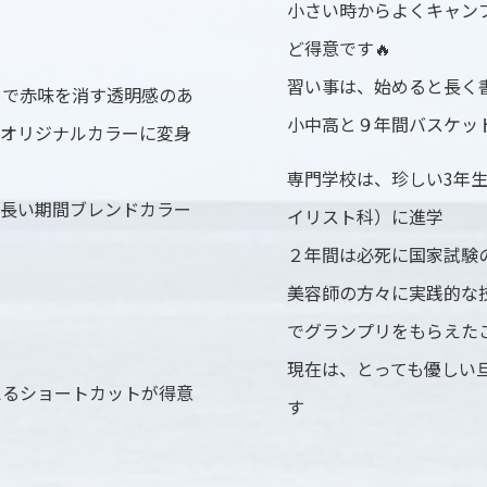
小さい時からよくキャン
ど得意です🔥
習い事は、始めると長く書
とで赤味を消す透明感のあ
小中高と９年間バスケッ
のオリジナルカラーに変身
専門学校は、珍しい3年
、長い期間ブレンドカラー
イリスト科）に進学
２年間は必死に国家試験
美容師の方々に実践的な
でグランプリをもらえた
現在は、とっても優しい
えるショートカットが得意
す