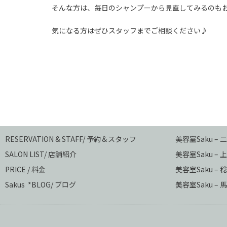
そんな方は、毎日のシャンプーから見直してみるのも
気になる方はぜひスタッフまでご相談ください♪
RESERVATION & STAFF/ 予約＆スタッフ
美容室Saku –
SALON LIST/ 店舗紹介
美容室Saku –
上
PRICE / 料金
美容室Saku –
稔
Sakus *BLOG/ ブログ
美容室Saku – 