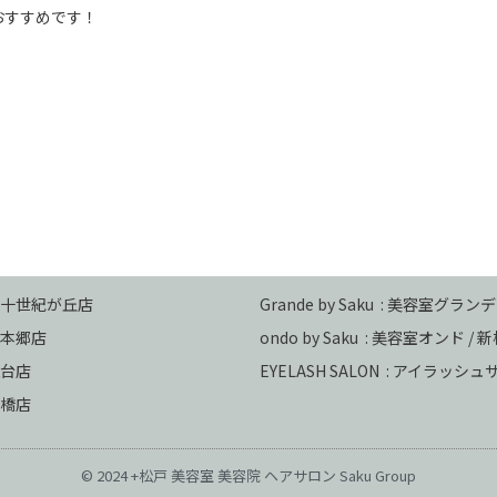
おすすめです！
 二十世紀が丘店
Grande by Saku : 美容室グランデ
本郷店
ondo by Saku :
美容室オンド / 
台店
EYELASH SALON : アイラッシ
馬橋店
© 2024 +松戸 美容室 美容院 ヘアサロン Saku Group