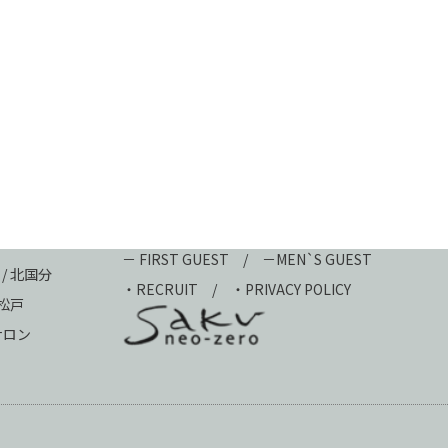
－ FIRST GUEST
/
－MEN`S GUEST
 / 北国分
・
RECRUIT
/
・PRIVACY POLICY
新松戸
ュサロン