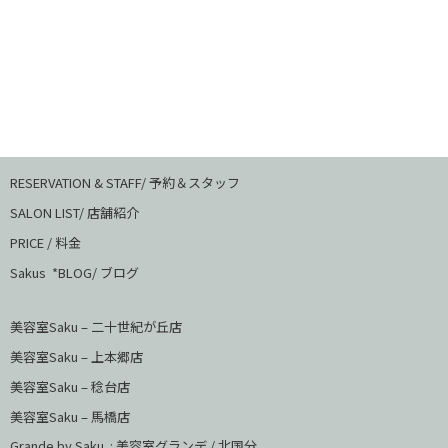
RESERVATION & STAFF/ 予約＆スタッフ
SALON LIST/ 店舗紹介
PRICE / 料金
Sakus *BLOG/ ブログ
美容室Saku – 二十世紀が丘店
美容室Saku –
上本郷店
美容室Saku –
稔台店
美容室Saku – 馬橋店
Grande by Saku : 美容室グランデ / 北国分