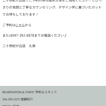
二十世紀が丘店でご予約の際は是非久保をご指名ください！とびっ
きりの笑顔と丁寧なカウンセリング、デザイン学に基づいたカット
でお待ちしております！
ご予約は
から
こちら
または047-392-6878までお電話ください♪
二十世紀が丘店 久保
RESERVATION & STAFF/ 予約＆スタッフ
SALON LIST/ 店舗紹介