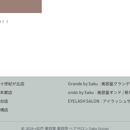
い！！
 二十世紀が丘店
Grande by Saku : 美容室グランデ
本郷店
ondo by Saku :
美容室オンド / 
台店
EYELASH SALON : アイラッシ
馬橋店
© 2024 +松戸 美容室 美容院 ヘアサロン Saku Group