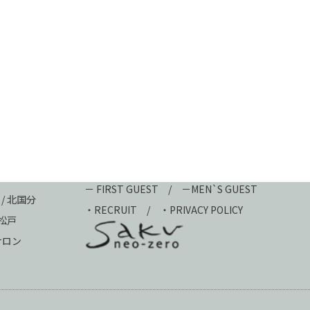
－ FIRST GUEST
/
－MEN`S GUEST
 / 北国分
・
RECRUIT
/
・PRIVACY POLICY
新松戸
ュサロン