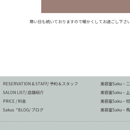
寒い日も続いておりますので暖かくしてお過ごし下さ
RESERVATION & STAFF/ 予約＆スタッフ
美容室Saku –
SALON LIST/ 店舗紹介
美容室Saku –
上
PRICE / 料金
美容室Saku –
稔
Sakus *BLOG/ ブログ
美容室Saku – 