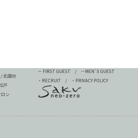
－ FIRST GUEST
/
－MEN`S GUEST
 / 北国分
・
RECRUIT
/
・PRIVACY POLICY
新松戸
ュサロン