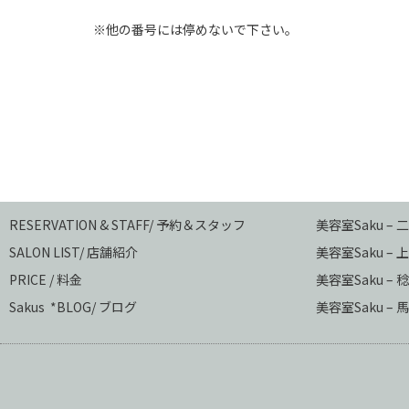
※他の番号には停めないで下さい。
RESERVATION & STAFF/ 予約＆スタッフ
美容室Saku –
SALON LIST/ 店舗紹介
美容室Saku –
上
PRICE / 料金
美容室Saku –
稔
Sakus *BLOG/ ブログ
美容室Saku – 