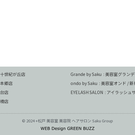
 二十世紀が丘店
Grande by Saku : 美容室グランデ
本郷店
ondo by Saku :
美容室オンド / 
台店
EYELASH SALON : アイラッシ
馬橋店
© 2024 +松戸 美容室 美容院 ヘアサロン Saku Group