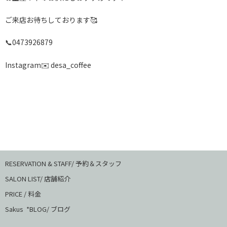
ご来店お待ちしております🥰
📞0473926879
Instagram✉️ desa_coffee
RESERVATION & STAFF/ 予約＆スタッフ
SALON LIST/ 店舗紹介
PRICE / 料金
Sakus *BLOG/ ブログ