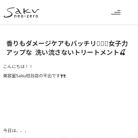
香りもダメージケアもバッチリ👌🏻💕女子力
アップな 洗い流さないトリートメント🍒
こんにちは！！
美容室Saku稔台店の平出です❣️❣️
今日は、、、