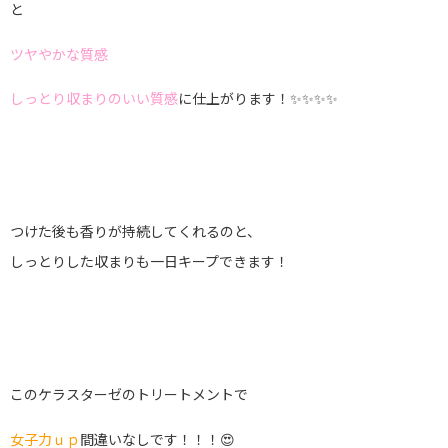
と
ツヤやかな質感
しっとり収まりのいい質感
に仕上がります！✨✨✨✨
つけた後も香りが持続してくれるのと、
しっとりした収まりも一日キープできます！
このケラスターゼのトリートメントで
女子力ｕｐ
間違いなしです！！！😍