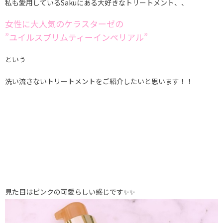
私も愛用しているSakuにある大好きなトリートメント、、
女性に大人気のケラスターゼの
”ユイルスブリムティーインペリアル”
という
洗い流さないトリートメントをご紹介したいと思います！！
見た目はピンクの可愛らしい感じです✨✨