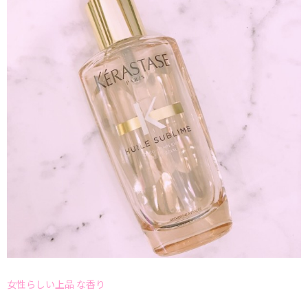
女性らしい上品 な香り