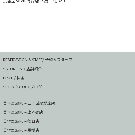
美容室Saku 稔台店 平出 でした！
RESERVATION & STAFF/ 予約＆スタッフ
SALON LIST/ 店舗紹介
PRICE / 料金
Sakus *BLOG/ ブログ
美容室Saku – 二十世紀が丘店
美容室Saku –
上本郷店
美容室Saku –
稔台店
美容室Saku – 馬橋店