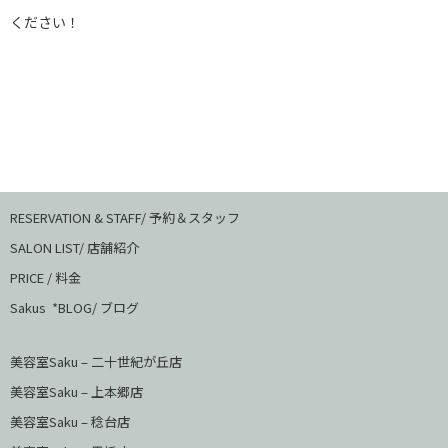
ください！
RESERVATION & STAFF/ 予約＆スタッフ
SALON LIST/ 店舗紹介
PRICE / 料金
Sakus *BLOG/ ブログ
美容室Saku – 二十世紀が丘店
美容室Saku –
上本郷店
美容室Saku –
稔台店