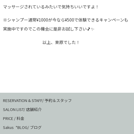
マッサージされているみたいで気持ちいいですよ！
※シャンプー通常¥1000が今なら¥500で体験できるキャンペーンも
実施中ですのでこの機会に是非お試し下さい🎵✨
以上、束原でした！
RESERVATION & STAFF/ 予約＆スタッフ
SALON LIST/ 店舗紹介
PRICE / 料金
Sakus *BLOG/ ブログ