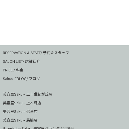
RESERVATION & STAFF/ 予約＆スタッフ
SALON LIST/ 店舗紹介
PRICE / 料金
Sakus *BLOG/ ブログ
美容室Saku – 二十世紀が丘店
美容室Saku –
上本郷店
美容室Saku –
稔台店
美容室Saku – 馬橋店
Grande by Saku : 美容室グランデ / 北国分