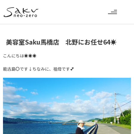
美容室Saku馬橋店 北野にお任せ64☀
こんにちは☀☀☀
能古島💮です↓ちなみに、祖母です💕