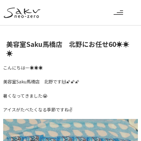
美容室Saku馬橋店 北野にお任せ60☀☀
☀
こんにちはー☀☀☀
美容室Saku馬橋店 北野です🙌🌠🌠🌠
暑くなってきました😭
アイスがたべたくなる季節ですね✌