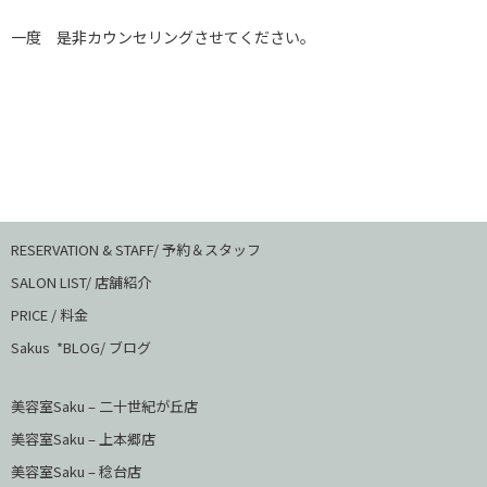
一度 是非カウンセリングさせてください。
RESERVATION & STAFF/ 予約＆スタッフ
SALON LIST/ 店舗紹介
PRICE / 料金
Sakus *BLOG/ ブログ
美容室Saku – 二十世紀が丘店
美容室Saku –
上本郷店
美容室Saku –
稔台店