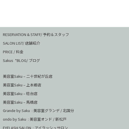
RESERVATION & STAFF/ 予約＆スタッフ
SALON LIST/ 店舗紹介
PRICE / 料金
Sakus *BLOG/ ブログ
美容室Saku – 二十世紀が丘店
美容室Saku –
上本郷店
美容室Saku –
稔台店
美容室Saku – 馬橋店
Grande by Saku : 美容室グランデ / 北国分
ondo by Saku :
美容室オンド / 新松戸
EYELASH SALON : アイラッシュサロン