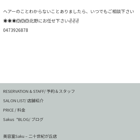
ヘアーのことわからないことありましたら、いつでもご相談下さい
☀☀☀🙆🙆🙆北野にお任せ下さい✌✌✌
0473926878
RESERVATION & STAFF/ 予約＆スタッフ
SALON LIST/ 店舗紹介
PRICE / 料金
Sakus *BLOG/ ブログ
美容室Saku – 二十世紀が丘店