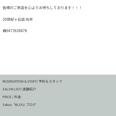
皆様のご来店を心よりお待ちしております！！！
20世紀ヶ丘店 向井
☎︎0473926878
RESERVATION & STAFF/ 予約＆スタッフ
SALON LIST/ 店舗紹介
PRICE / 料金
Sakus *BLOG/ ブログ