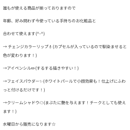
誰もが使える商品が揃っておりますので
年齢、好み問わず今使っている手持ちのお化粧品と
合わせて使えます(^-^)
→ チェンジカラーリップ💄(カプセルが入っているので馴染ませると
色が変わります！)
→アイペンシル✏️(するする描きやすい！)
→フェイスパウダー✨(ホワイトパールで小顔効果も！仕上げにふわ
っと付けるだけです！)
→クリームシャドウ☁️(まぶたに艶を与えます！チークとしても使え
ます！)
水曜日から販売になります☆