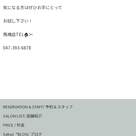
気になる方はぜひお手にとって
お試し下さい！
馬橋店TEL🏠✂️
047-393-6878
RESERVATION & STAFF/ 予約＆スタッフ
SALON LIST/ 店舗紹介
PRICE / 料金
Sakus *BLOG/ ブログ