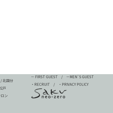
－ FIRST GUEST
/
－MEN`S GUEST
 / 北国分
・
RECRUIT
/
・PRIVACY POLICY
新松戸
ュサロン