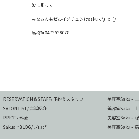
波に乗って
みなさんもぜひイメチェンはsakuで\( ˆoˆ )/
馬橋℡0473938078
RESERVATION & STAFF/ 予約＆スタッフ
美容室Saku –
SALON LIST/ 店舗紹介
美容室Saku –
上
PRICE / 料金
美容室Saku –
稔
Sakus *BLOG/ ブログ
美容室Saku – 