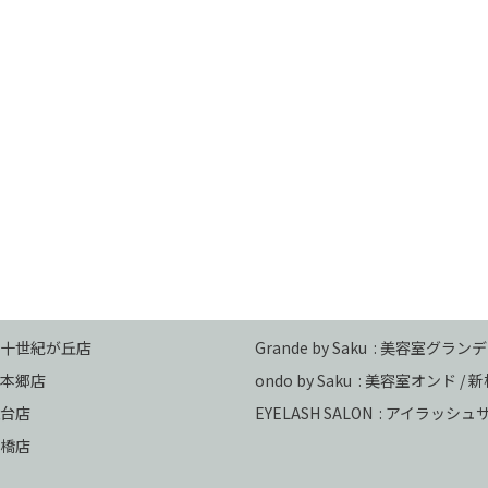
 二十世紀が丘店
Grande by Saku : 美容室グランデ
本郷店
ondo by Saku :
美容室オンド / 
台店
EYELASH SALON : アイラッシ
馬橋店