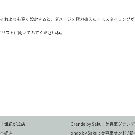
はそれよりも高く設定すると、ダメージを極力抑えたままスタイリング
イリストに聞いてみてくださいね。
 二十世紀が丘店
Grande by Saku : 美容室グランデ
本郷店
ondo by Saku :
美容室オンド / 