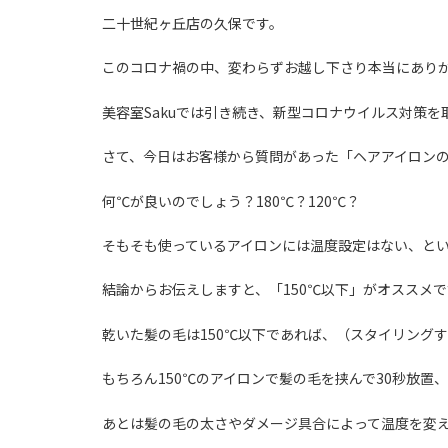
二十世紀ヶ丘店の久保です。
このコロナ禍の中、変わらずお越し下さり本当にあり
美容室Sakuでは引き続き、新型コロナウイルス対策
さて、今日はお客様から質問があった「ヘアアイロン
何℃が良いのでしょう？180℃？120℃？
そもそも使っているアイロンには温度設定はない、と
結論からお伝えしますと、「150℃以下」がオススメで
乾いた髪の毛は150℃以下であれば、（スタイリング
もちろん150℃のアイロンで髪の毛を挟んで30秒放
あとは髪の毛の太さやダメージ具合によって温度を変