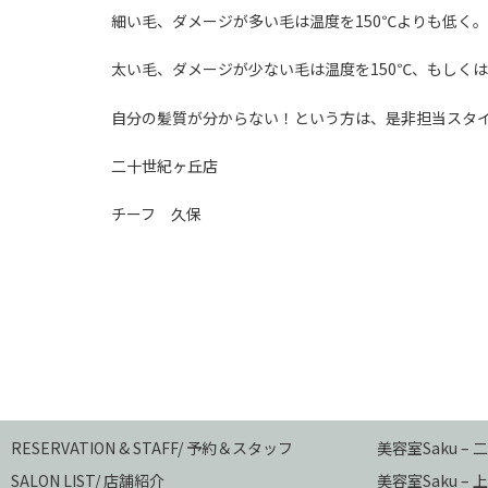
細い毛、ダメージが多い毛は温度を150℃よりも低く。
太い毛、ダメージが少ない毛は温度を150℃、もしく
自分の髪質が分からない！という方は、是非担当スタ
二十世紀ヶ丘店
チーフ 久保
RESERVATION & STAFF/ 予約＆スタッフ
美容室Saku –
SALON LIST/ 店舗紹介
美容室Saku –
上