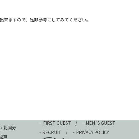
が出来ますので、是非参考にしてみてください。
－ FIRST GUEST
/
－MEN`S GUEST
 / 北国分
・
RECRUIT
/
・PRIVACY POLICY
新松戸