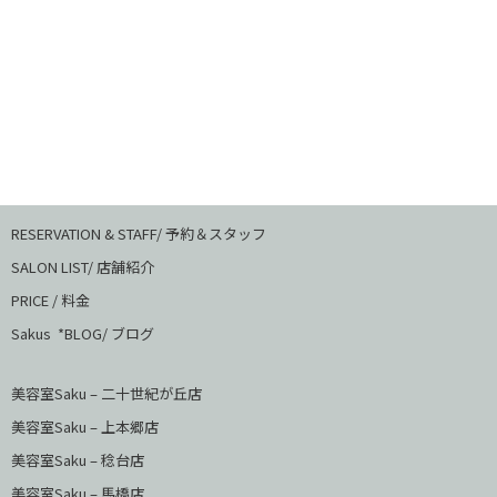
RESERVATION & STAFF/ 予約＆スタッフ
SALON LIST/ 店舗紹介
PRICE / 料金
Sakus *BLOG/ ブログ
美容室Saku – 二十世紀が丘店
美容室Saku –
上本郷店
美容室Saku –
稔台店
美容室Saku – 馬橋店