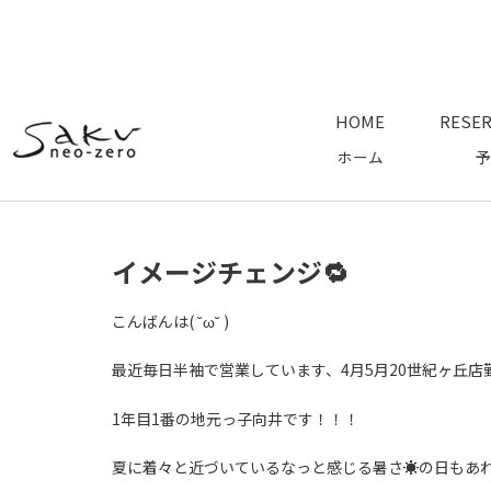
HOME
RESER
ホーム
予
イメージチェンジ🔁
こんばんは( ˘ω˘ )
最近毎日半袖で営業しています、4月5月20世紀ヶ丘店
1年目1番の地元っ子向井です！！！
夏に着々と近づいているなっと感じる暑さ☀️の日もあれ