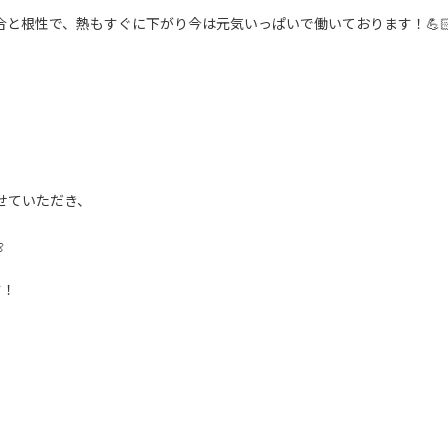
と根性で、熱もすぐに下がり今は元気いっぱいで働いております！💪🏻💪
せていただき、

す！