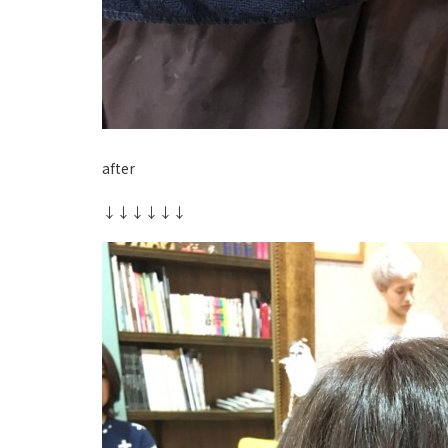
after
↓↓↓↓↓↓