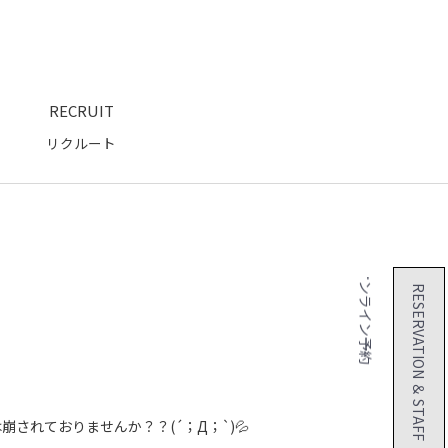
RECRUIT
リクルート
２４時間 オンライン予約
RESERVATION ＆ STAFF
されておりませんか？？(´；Д；`)💦