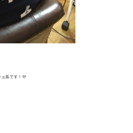
ュ系です！💜
！