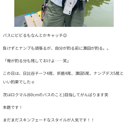
バスにビビるもなんとかキャッチ😉
負けずとナンブも頑張るが、自分が釣る前に濵田が釣る。。
「俺が釣る分も残しておけよ……笑」
この日は、日比谷チーフ4尾、折居4尾、濵田5尾、ナンブデス5尾と
いい釣果でした☺️
次はロクマル(60cmのバスのこと)目指してがんばります笑
本題です！
まだまだスキンフェードなスタイルが人気です！！