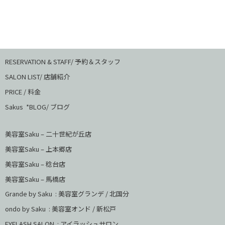
RESERVATION & STAFF/ 予約＆スタッフ
SALON LIST/ 店舗紹介
PRICE / 料金
Sakus *BLOG/ ブログ
美容室Saku – 二十世紀が丘店
美容室Saku –
上本郷店
美容室Saku –
稔台店
美容室Saku – 馬橋店
Grande by Saku : 美容室グランデ / 北国分
ondo by Saku :
美容室オンド / 新松戸
EYELASH SALON : アイラッシュサロン