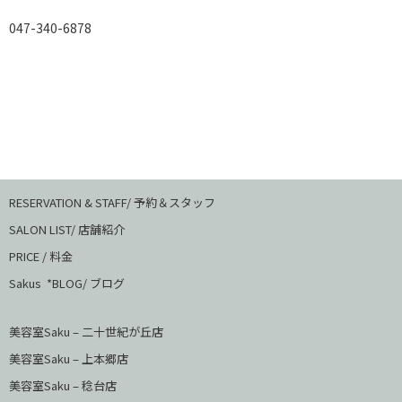
047-340-6878
RESERVATION & STAFF/ 予約＆スタッフ
SALON LIST/ 店舗紹介
PRICE / 料金
Sakus *BLOG/ ブログ
美容室Saku – 二十世紀が丘店
美容室Saku –
上本郷店
美容室Saku –
稔台店