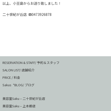
以上、小豆島からお送り致しました！
二十世紀が丘店 ☎︎0473926878
RESERVATION & STAFF/ 予約＆スタッフ
SALON LIST/ 店舗紹介
PRICE / 料金
Sakus *BLOG/ ブログ
美容室Saku – 二十世紀が丘店
美容室Saku –
上本郷店