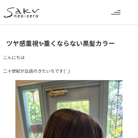
ツヤ感重視✨️重くならない黒髪カラー
こんにちは
二十世紀が丘店のきたいちです( ¨̮ )