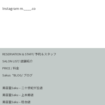
Instagram m.____.co
RESERVATION & STAFF/ 予約＆スタッフ
SALON LIST/ 店舗紹介
PRICE / 料金
Sakus *BLOG/ ブログ
美容室Saku – 二十世紀が丘店
美容室Saku –
上本郷店
美容室Saku –
稔台店